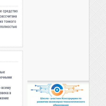
не средство
 рассчитана
из тонкого
и полностью
ные
шечными
о всему
овека в
ажение