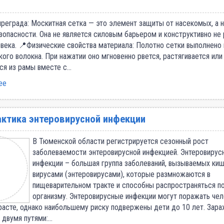
реграда: Москитная сетка — это элемент защиты от насекомых, а 
зопасности. Она не является силовым барьером и конструктивно не
овека. 📍Физические свойства материала: Полотно сетки выполнено 
кого волокна. При нажатии оно мгновенно рвется, растягивается ил
ся из рамы вместе с…
ее
ктика энтеровирусной инфекции
В Тюменской области регистрируется сезонный рост
заболеваемости энтеровирусной инфекцией. Энтеровирус
инфекции – большая группа заболеваний, вызываемых ки
вирусами (энтеровирусами), которые размножаются в
пищеварительном тракте и способны распространяться п
организму. Энтеровирусные инфекции могут поражать чел
асте, однако наибольшему риску подвержены дети до 10 лет. Зар
 двумя путями:…