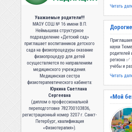
Читать дал
Уважаемые родители!!!
МАОУ СОШ № 16 имени В.П.
Дорогие
Неймышева структурное
подразделение «Детский сад»
Приглашаем
приглашает воспитанников детского
науки Тюме
сада на физиопроцедуры оказание
родителей 
физиопроцедур для детей
региона ✅
осуществляется по направлениям
учёбы и ра
медицинского учреждения.
Читать дал
Медицинская сестра
физиотерапевтического кабинета:
Юркина Светлана
Сергеевна
«Мой бе
(диплом о профессиональной
переподготовке 782700103836,
регистрационный номер 3207 г. Санкт-
Петербург, квалификация
«Физиотерапия»).