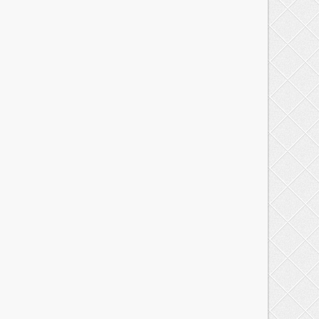
Информацию о выявлении таких
объектов Вы можете сообщить по
телефону 8 (3456) 22-66-43 или по
электронной почте
tobolsk_lesson@mail.ru.