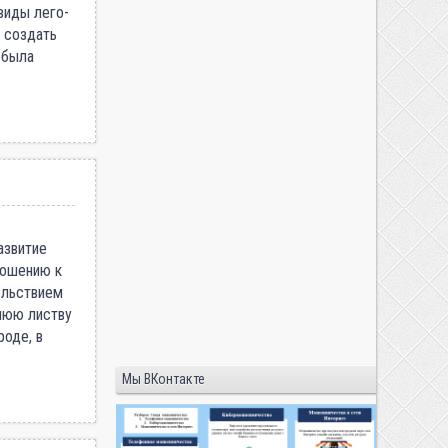
виды лего-
 создать
 была
азвитие
ношению к
вольствием
нюю листву
роде, в
Мы ВКонтакте