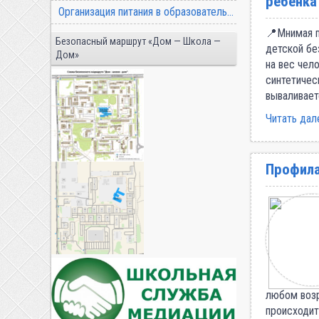
ребенка
Организация питания в образовательной организации
📍Мнимая п
Безопасный маршрут «Дом — Школа —
детской бе
Дом»
на вес чел
синтетичес
вываливает
Читать дал
Профила
любом возр
происходит