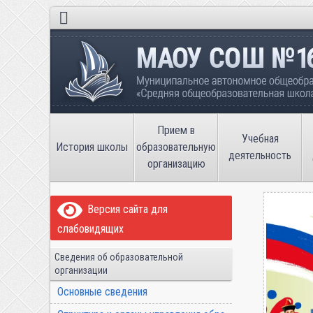
Школа №16 города Тобольска
Муниципальное автономное общеобразов
имени В.П. Неймышева
Прием в
Учебная
История школы
образовательную
деятельность
организацию
Версия сайта для
слабовидящих
Сведения об образовательной
организации
Основные сведения