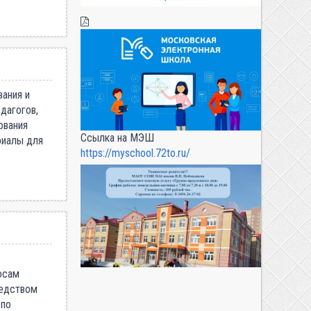
ания и
дагогов,
ования
Ссылка на МЭШ
риалы для
https://myschool.72to.ru/
в
осам
редством
 по