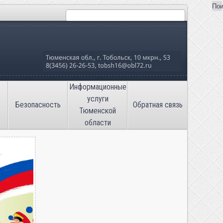
Пои
Поиск
льная школа №16»
Информационные
услуги
Безопасность
Обратная связь
Тюменской
области