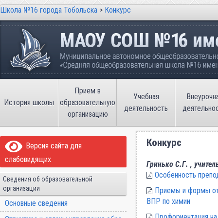
Школа №16 города Тобольска
>
Конкурс
Школа №16 города Тобольска
Муниципальное автономное общеобразовательно
имени В.П. Неймышева
Прием в
Учебная
Внеурочн
История школы
образовательную
деятельность
деятельно
организацию
Конкурс
Версия сайта для
слабовидящих
Гринько С.Г. , учител
Особенность препо
Сведения об образовательной
организации
Приемы и формы отр
ВПР по химии
Основные сведения
Профориентация на 