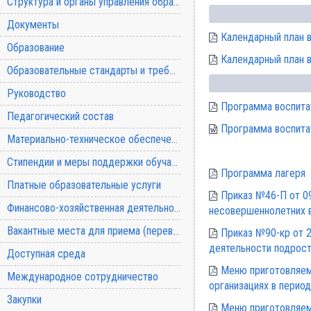
Структура и органы управления образовательной организацией
Документы
Календарный план 
Образование
Календарный план 
Образовательные стандарты и требования
Руководство
Программа воспита
Педагогический состав
Программа воспита
Материально-техническое обеспечение и оснащенность образовательного процесса
Стипендии и меры поддержки обучающихся
Программа лагеря
Платные образовательные услуги
Приказ №46-П от 09
Финансово-хозяйственная деятельность
несовершеннолетних в
Вакантные места для приема (перевода) обучающихся
Приказ №90-кр от 2
деятельности подрос
Доступная среда
Меню приготовляем
Международное сотрудничество
организациях в перио
Закупки
Меню приготовляем