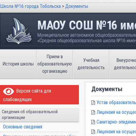
Школа №16 города Тобольска
>
Документы
Школа №16 города Тобольска
Муниципальное автономное общеобразовательно
имени В.П. Неймышева
Прием в
Учебная
Внеурочн
История школы
образовательную
деятельность
деятельно
организацию
Документы
Версия сайта для
слабовидящих
Устав образователь
Сведения об образовательной
Лицензия на осуще
организации
Санитарно-эпидемио
Основные сведения
Лицензия на осуще