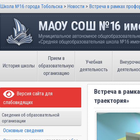
Школа №16 города Тобольска
>
Новости
>
Встреча в рамках профо
Школа №16 города Тобольска
Муниципальное автономное общеобразовательно
имени В.П. Неймышева
Прием в
Учебная
Внеурочн
История школы
образовательную
деятельность
деятельно
организацию
Встреча в рамк
Версия сайта для
траектория»
слабовидящих
Сведения об образовательной
организации
Основные сведения