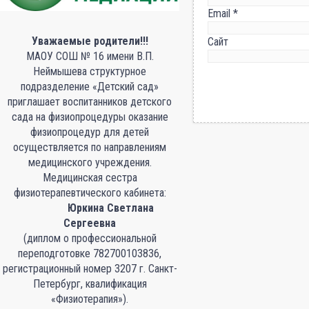
Email
*
14 октября
Уважаемые родители!!!
Сайт
(среда)
МАОУ СОШ № 16 имени В.П.
15 октября
Неймышева структурное
(четверг)
подразделение «Детский сад»
16 октября
приглашает воспитанников детского
(пятница)
сада на физиопроцедуры оказание
физиопроцедур для детей
17 октября
осуществляется по направлениям
(суббота)
медицинского учреждения.
19 октября
Медицинская сестра
(понедельник)
физиотерапевтического кабинета:
20 октября
Юркина Светлана
(вторник)
Сергеевна
(диплом о профессиональной
21 октября
переподготовке 782700103836,
(среда)
регистрационный номер 3207 г. Санкт-
22 октября
Петербург, квалификация
(четверг)
«Физиотерапия»).