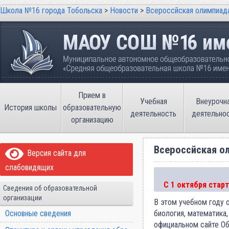
Школа №16 города Тобольска
>
Новости
>
Всероссйская олимпиад
Школа №16 города Тобольска
Муниципальное автономное общеобразовательно
имени В.П. Неймышева
Прием в
Учебная
Внеурочн
История школы
образовательную
деятельность
деятельно
организацию
Всероссйская о
Версия сайта для
слабовидящих
С 1 октября стар
Сведения об образовательной
организации
В этом учебном году 
Основные сведения
биология, математика
официальном сайте Об