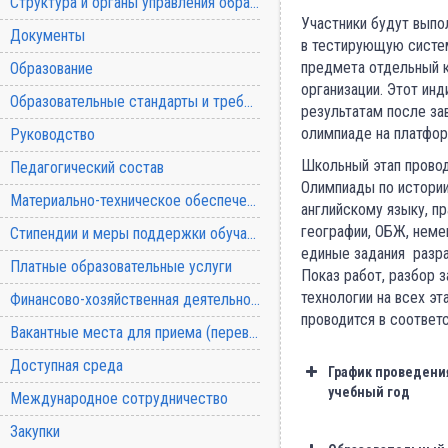
Структура и органы управления образовательной организацией
Участники будут выпо
Документы
в тестирующую систе
предмета отдельный к
Образование
организации. Этот ин
Образовательные стандарты и требования
результатам после за
олимпиаде на платформе
Руководство
Школьный этап провод
Педагогический состав
Олимпиады по истории
Материально-техническое обеспечение и оснащенность образовательного процесса
английскому языку, пр
географии, ОБЖ, неме
Стипендии и меры поддержки обучающихся
единые задания разр
Платные образовательные услуги
Показ работ, разбор 
технологии на всех эт
Финансово-хозяйственная деятельность
проводится в соответ
Вакантные места для приема (перевода) обучающихся
Доступная среда
График проведени
учебный год
Международное сотрудничество
Дата
Закупки