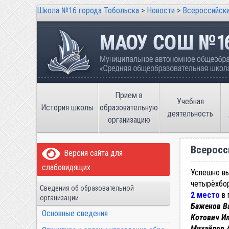
Школа №16 города Тобольска
>
Новости
>
Всероссийски
Школа №16 города Тобольска
Муниципальное автономное общеобразов
имени В.П. Неймышева
Прием в
Учебная
История школы
образовательную
деятельность
организацию
Всеросс
Версия сайта для
слабовидящих
Успешно вы
четырёхб
Сведения об образовательной
2 место
в 
организации
Баженов В
Основные сведения
Котович Ил
Михайлов 