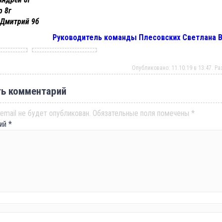
р 8г
 Дмитрий 9б
Руководитель команды Плесовских Светлана 
Опубликовано: 11.10.19 в 13:47. Р
ь комментарий
email не будет опубликован.
Обязательные поля помечены
*
рий
*