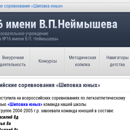
е соревнования «Шиповка юных»
ательное учреждение «Средняя общеобразовате
Внеурочная
Методическая
Навигаторы
Конкурсы
деятельность
копилка
детства
ийские соревнования «Шиповка юных»
ступила на всероссийских соревнованиях по легкоатлетическому
орью
«Шиповка юных»
команда нашей школы.
группе 2004-2005 г.р. завоевала команда юношей в составе:
асилий 8д
ья 8а
Андрей 8г