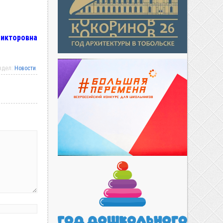
Викторовна
аздел:
Новости
.