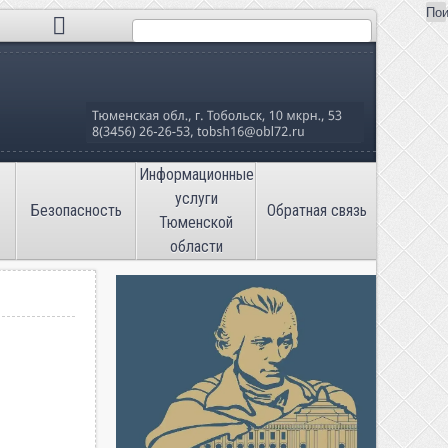
Пои
Поиск
льная школа №16»
Информационные
услуги
Безопасность
Обратная связь
Тюменской
области