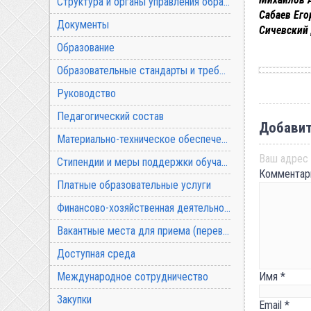
Структура и органы управления образовательной организацией
Сабаев Его
Документы
Сичевский
Образование
Образовательные стандарты и требования
Руководство
Педагогический состав
Добавит
Материально-техническое обеспечение и оснащенность образовательного процесса
Ваш адрес 
Стипендии и меры поддержки обучающихся
Коммента
Платные образовательные услуги
Финансово-хозяйственная деятельность
Вакантные места для приема (перевода) обучающихся
Доступная среда
Международное сотрудничество
Имя
*
Закупки
Email
*