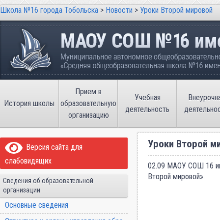
Школа №16 города Тобольска
>
Новости
>
Уроки Второй мировой
Школа №16 города Тобольска
Муниципальное автономное общеобразовательно
имени В.П. Неймышева
Прием в
Учебная
Внеурочн
История школы
образовательную
деятельность
деятельно
организацию
Уроки Второй м
Версия сайта для
слабовидящих
02.09 МАОУ СОШ 16 и
Второй мировой».
Сведения об образовательной
организации
Основные сведения