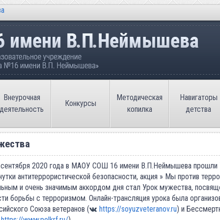
ва
ательное учреждение «Средняя общеобразовате
Внеурочная
Методическая
Навигаторы
Конкурсы
деятельность
копилка
детства
жества
 сентября 2020 года в МАОУ СОШ 16 имени В.П.Неймышева прошли
нутки антитеррористической безопасности, акция » Мы против терр
ьным и очень значимым аккордом дня стал Урок мужества, посвя
ти борьбы с терроризмом. Онлайн-трансляция урока была организо
сийского Союза ветеранов (
https://soyuzveteranov.ru
) и Бессмерт
https://www.polkrf.ru/
).