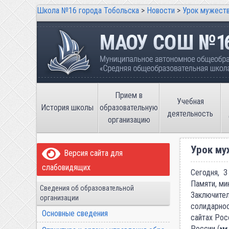
Школа №16 города Тобольска
>
Новости
>
Урок мужест
Школа №16 города Тобольска
Муниципальное автономное общеобразов
имени В.П. Неймышева
Прием в
Учебная
История школы
образовательную
деятельность
организацию
Урок му
Версия сайта для
слабовидящих
Сегодня, 3
Памяти, ми
Сведения об образовательной
Заключител
организации
солидарнос
Основные сведения
сайтах Рос
России (