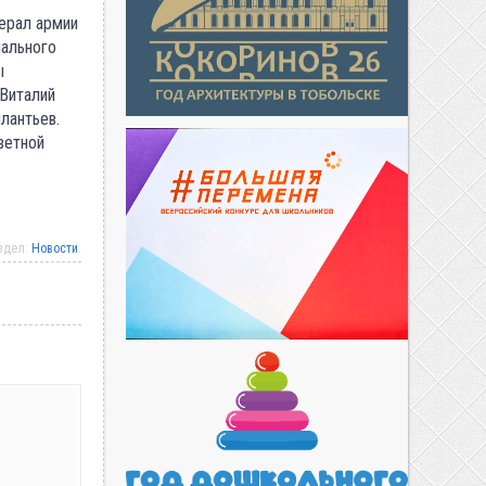
ерал армии
иального
ы
 Виталий
лантьев.
ветной
аздел:
Новости
.