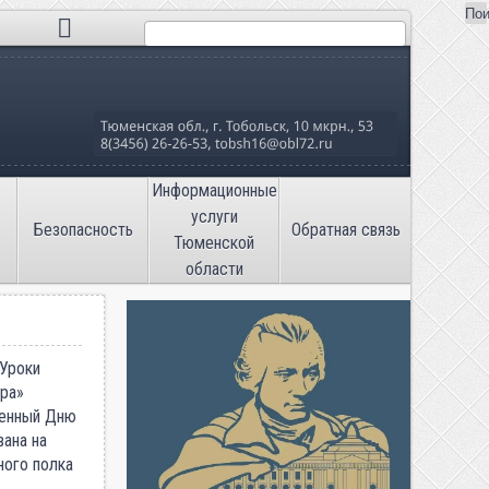
Пои
Поиск
льная школа №16»
Информационные
услуги
Безопасность
Обратная связь
Тюменской
области
 Уроки
ора»
щенный Дню
вана на
ного полка