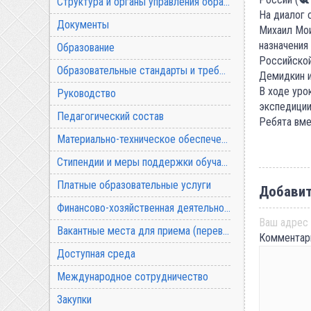
Структура и органы управления образовательной организацией
На диалог 
Документы
Михаил Мои
назначения
Образование
Российской
Образовательные стандарты и требования
Демидкин и
В ходе уро
Руководство
экспедиции
Педагогический состав
Ребята вме
Материально-техническое обеспечение и оснащенность образовательного процесса
Стипендии и меры поддержки обучающихся
Платные образовательные услуги
Добавит
Финансово-хозяйственная деятельность
Ваш адрес 
Вакантные места для приема (перевода) обучающихся
Коммента
Доступная среда
Международное сотрудничество
Закупки