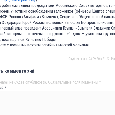
с ребятами вышли председатель Российского Союза ветеранов, ген
сеев, участники освобождения заложников (офицеры Центра спец
 ФСБ России «Альфа» и «Вымпел»), Секретарь Общественной палат
 Федерации Герой России, полковник Вячеслав Бочаров, полковник
 первый вице-президент Ассоциации Группы «Вымпел» Владимир Си
ка было прямое включение с парусника «Седов» — участника кругос
, посвященной 75-летию Победы.
сте с военными почтили погибших минутой молчания.
Опубликовано: 03.09.20 в 21:43. Р
ь комментарий
email не будет опубликован.
Обязательные поля помечены
*
рий
*