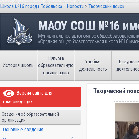
Школа №16 города Тобольска
>
Новости
>
Творческий поиск
Школа №16 города Тобольска
Муниципальное автономное общеобразовательно
имени В.П. Неймышева
Прием в
Учебная
Внеурочн
История школы
образовательную
деятельность
деятельно
организацию
Творческий пои
Версия сайта для
слабовидящих
Сведения об образовательной
организации
Основные сведения