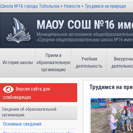
Школа №16 города Тобольска
>
Новости
>
Трудимся на природе
Школа №16 города Тобольска
Муниципальное автономное общеобразовательно
имени В.П. Неймышева
Прием в
Учебная
Внеурочн
История школы
образовательную
деятельность
деятельно
организацию
Трудимся на пр
Версия сайта для
слабовидящих
Сведения об образовательной
организации
Основные сведения