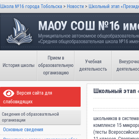
Школа №16 города Тобольска
>
Новости
>
Школьный этап «Президе
Школа №16 города Тобольска
Муниципальное автономное общеобразовательно
имени В.П. Неймышева
Прием в
Учебная
Внеурочн
История школы
образовательную
деятельность
деятельно
организацию
Школьный этап 
Версия сайта для
слабовидящих
Сведения об образовательной
школьников в система
организации
комплексе 15 микрора
Основные сведения
(тесты Всероссийског
11 классов. Спортивн