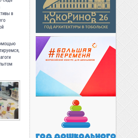
а
тивы в
его
ой
помощью
нтируемся,
агоги
опытом