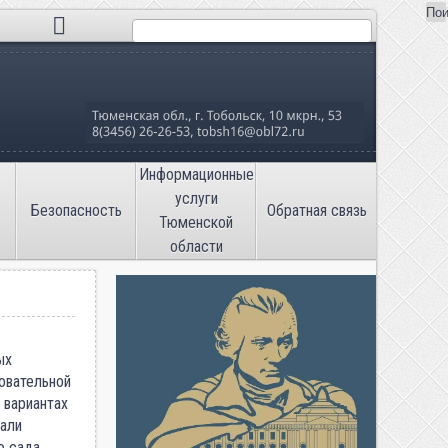
Пои
Поиск
льная школа №16»
Информационные
услуги
Безопасность
Обратная связь
Тюменской
области
ых
овательной
 вариантах
вали
о сада