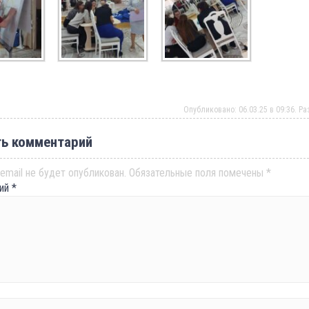
Опубликовано: 06.03.25 в 09:36. Р
ь комментарий
email не будет опубликован.
Обязательные поля помечены
*
рий
*