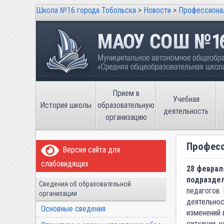
Школа №16 города Тобольска
>
Новости
>
Профессионал
Школа №16 города Тобольска
Муниципальное автономное общеобразов
имени В.П. Неймышева
Прием в
Учебная
История школы
образовательную
деятельность
организацию
Професс
Версия сайта для
слабовидящих
28 феврал
подраздел
Сведения об образовательной
педагогов.
организации
деятельнос
Основные сведения
изменений 
ситуации, 