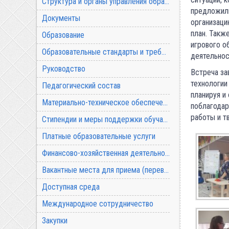
Структура и органы управления образовательной организацией
предложили
Документы
организаци
план. Такж
Образование
игрового о
Образовательные стандарты и требования
деятельнос
Руководство
Встреча за
технологии
Педагогический состав
планируя и
Материально-техническое обеспечение и оснащенность образовательного процесса
поблагодар
работы и т
Стипендии и меры поддержки обучающихся
Платные образовательные услуги
Финансово-хозяйственная деятельность
Вакантные места для приема (перевода) обучающихся
Доступная среда
Международное сотрудничество
Закупки