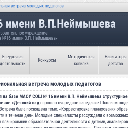
ьная встреча молодых педагогов
ательное учреждение «Средняя общеобразовате
Внеурочная
Методическая
Навигаторы
Конкурсы
деятельность
копилка
детства
иональная встреча молодых педагогов
я на базе МАОУ СОШ № 16 имени В.П. Неймышева структурное
ение «Детский сад»
прошло очередное заседание Школы молод
 Встреча была посвящена теме: «Корректировка планирования образ
ти в течение дня». Молодые специалисты рассуждали о возможных
в планировании образовательной деятельности с детьми, анализиро
которые могут повлиять на корректировку планов. Педагоги детског