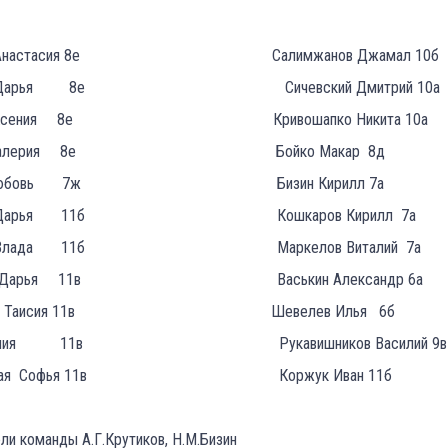
ва Анастасия 8е Салимжанов Джамал 10б
ова Дарья 8е Сичевский Дмитрий 10а
ова Ксения 8е Кривошапко Никита 10а
ва Валерия 8е Бойко Макар 8д
на Любовь 7ж Бизин Кирилл 7а
ова Дарья 11б Кошкаров Кирилл 7а
ина Влада 11б Маркелов Виталий 7а
ина Дарья 11в Васькин Александр 6а
икова Таисия 11в Шевелев Илья 6б
ва Юлия 11в Рукавишников Василий 9в
инская Софья 11в Коржук Иван 11б
ли команды А.Г.Крутиков, Н.М.Бизин