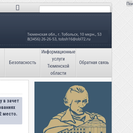
Пои
Поиск
льная школа №16»
Информационные
услуги
Безопасность
Обратная связь
Тюменской
области
у в зачет
ованиях
 место.