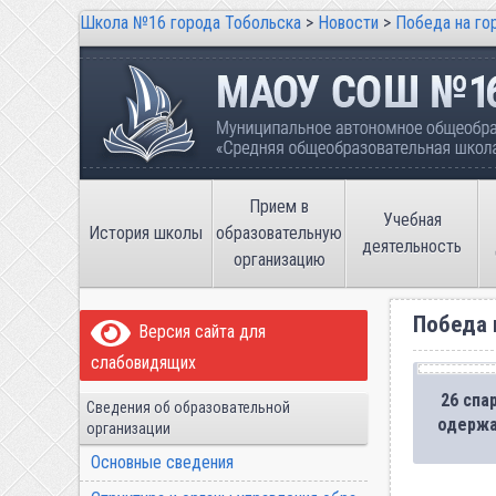
Школа №16 города Тобольска
>
Новости
>
Победа на го
Школа №16 города Тобольска
Муниципальное автономное общеобразов
имени В.П. Неймышева
Прием в
Учебная
История школы
образовательную
деятельность
организацию
Победа 
Версия сайта для
слабовидящих
26 спа
Сведения об образовательной
одержа
организации
Основные сведения