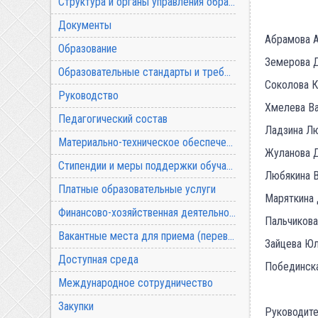
Структура и органы управления образовательной организацией
Документы
Абрамо
Образование
Земер
Образовательные стандарты и требования
Сокол
Руководство
Хмеле
Педагогический состав
Ладзи
Материально-техническое обеспечение и оснащенность образовательного процесса
Жулан
Стипендии и меры поддержки обучающихся
Любяк
Платные образовательные услуги
Марятк
Финансово-хозяйственная деятельность
Пальч
Вакантные места для приема (перевода) обучающихся
Зайце
Доступная среда
Побед
Международное сотрудничество
Закупки
Руководите