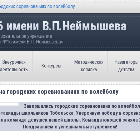
родских соревнованиях по волейболу
ательное учреждение «Средняя общеобразовате
Внеурочная
Методическая
Навигаторы
Конкурсы
деятельность
копилка
детства
на городских соревнованиях по волейболу
Завершились городские соревнования по волейбол
ртакиады школьников Тобольска. Уверенную победу в соревн
ла команда девушек нашей школы. Команда юношей заняла 2
Поздравляем с успешным выступлением!