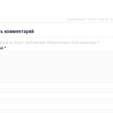
Опубликовано: 14.04.21 в 20:00. Р
ь комментарий
email не будет опубликован.
Обязательные поля помечены
*
рий
*