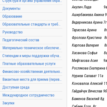
Структура и органы управления образовательной организацией
Акулич Лада 9
Документы
Аширбакиева Амина 9
Образование
Ведерникова Арина 7г
Образовательные стандарты и требования
Тарасова Арина 8
Руководство
Фролова Кристина 8
Педагогический состав
Карпова Валерия 8
Материально-техническое обеспечение и оснащенность образовательного процесса
Хасанова Софья 8
Стипендии и меры поддержки обучающихся
Мифтахова Асия 9а
Платные образовательные услуги
Рослякова Екатерина 
Финансово-хозяйственная деятельность
Нуриев Салават 11а
Вакантные места для приема (перевода) обучающихся
Коновалов Алексей 1
Доступная среда
Гайдайчук Вячеслав 9б
Международное сотрудничество
Баженов Василий 8д
Закупки
Сабаев Егор 8г