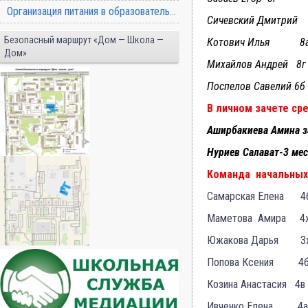
Организация питания в образовательной организации
Сичевский Дмитр
Безопасный маршрут «Дом — Школа —
Котович Илья 8
Дом»
Михайлов Андрей 8г
Поспелов Савелий 6б
В личном зачете ср
Аширбакиева Амина з
Нуриев Салават-3 мес
Команда начальных 
Самарская Елена 4
Маметова Амира 4
Южакова Дарья 3
Попова Ксения 4
Козина Анастасия 4в
Ивченко Елена 4а