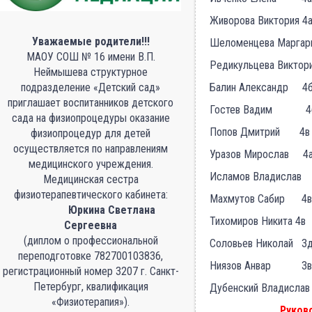
Живорова Виктория 4
Уважаемые родители!!!
Шеломенцева Маргар
МАОУ СОШ № 16 имени В.П.
Редикульцева Викто
Неймышева структурное
подразделение «Детский сад»
Балин Александр 4
приглашает воспитанников детского
Гостев Вадим 4
сада на физиопроцедуры оказание
Попов Дмитрий 4в
физиопроцедур для детей
осуществляется по направлениям
Уразов Мирослав 4
медицинского учреждения.
Исламов Владис
Медицинская сестра
физиотерапевтического кабинета:
Махмутов Сабир 4в
Юркина Светлана
Тихомиров Никита 4в
Сергеевна
(диплом о профессиональной
Соловьев Николай 3
переподготовке 782700103836,
Ниязов Анвар 3в
регистрационный номер 3207 г. Санкт-
Петербург, квалификация
Дубенский Владислав
«Физиотерапия»).
Руково