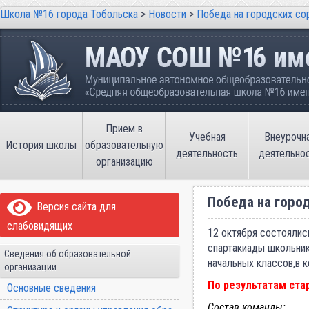
Школа №16 города Тобольска
>
Новости
>
Победа на городских со
Школа №16 города Тобольска
Муниципальное автономное общеобразовательно
имени В.П. Неймышева
Прием в
Учебная
Внеурочн
История школы
образовательную
деятельность
деятельно
организацию
Победа на горо
Версия сайта для
слабовидящих
12 октября состоялис
спартакиады школьник
Сведения об образовательной
начальных классов,в 
организации
По результатам ста
Основные сведения
Состав команды: