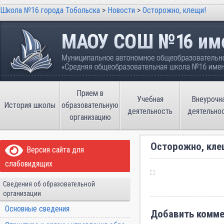
Школа №16 города Тобольска
>
Новости
>
Осторожно, клещи!
Школа №16 города Тобольска
Муниципальное автономное общеобразовательно
имени В.П. Неймышева
Прием в
Учебная
Внеурочн
История школы
образовательную
деятельность
деятельно
организацию
Осторожно, кле
Версия сайта для
слабовидящих
Сведения об образовательной
организации
Основные сведения
Добавить комме