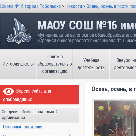
Школа №16 города Тобольска
>
Новости
>
Осень, осень, в гости пр
Школа №16 города Тобольска
Муниципальное автономное общеобразовательно
имени В.П. Неймышева
Прием в
Учебная
Внеурочн
История школы
образовательную
деятельность
деятельно
организацию
Осень, осень, в 
Версия сайта для
слабовидящих
Сведения об образовательной
организации
Основные сведения