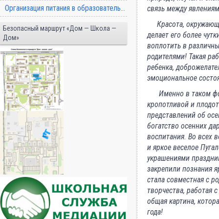
Организация питания в образовательной организации
связь между явлениям
Красота, окружающая 
Безопасный маршрут «Дом — Школа —
делает его более чут
Дом»
воплотить в различны
родителями! Такая ра
ребенка, доброжелате
эмоциональное состоя
Именно в таком форм
кропотливой и плодо
представлений об осе
богатство осенних да
воспитания. Во всех 
и яркое веселое Пугал
украшениями праздник
закрепили познания я
стала совместная с р
творчества, работая 
общая картина, котор
года!