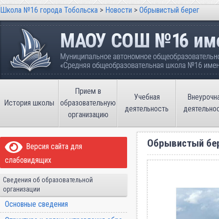
Школа №16 города Тобольска
>
Новости
>
Обрывистый берег
Школа №16 города Тобольска
Муниципальное автономное общеобразовательно
имени В.П. Неймышева
Прием в
Учебная
Внеурочн
История школы
образовательную
деятельность
деятельно
организацию
Обрывистый бе
Версия сайта для
слабовидящих
Сведения об образовательной
организации
Основные сведения