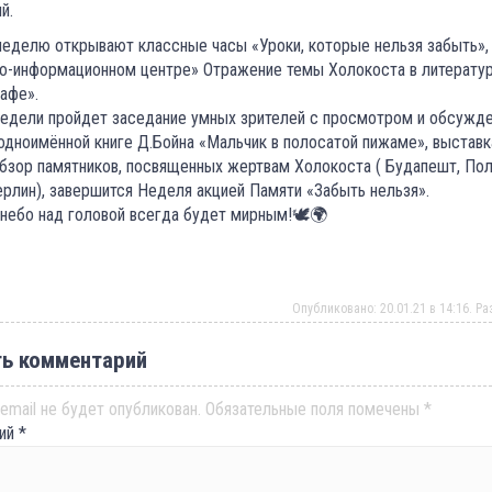
й.
еделю открывают классные часы «Уроки, которые нельзя забыть», 
о-информационном центре» Отражение темы Холокоста в литератур
афе».
недели пройдет заседание умных зрителей с просмотром и обсужд
одноимённой книге Д.Бойна «Мальчик в полосатой пижаме», выставк
обзор памятников, посвященных жертвам Холокоста ( Будапешт, По
ерлин), завершится Неделя акцией Памяти «Забыть нельзя».
небо над головой всегда будет мирным!🕊🌍
Опубликовано: 20.01.21 в 14:16. Р
ь комментарий
email не будет опубликован.
Обязательные поля помечены
*
рий
*