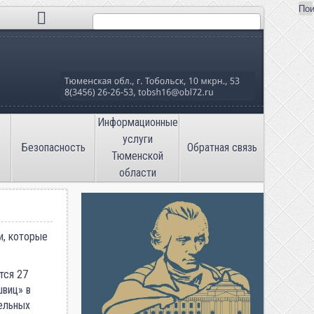
Пои
Поиск
льная школа №16»
Информационные
услуги
Безопасность
Обратная связь
Тюменской
области
и, которые
тся 27
швиц» в
ельных