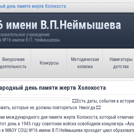
ый день памяти жертв Холокоста
ательное учреждение «Средняя общеобразовате
Внеурочная
Методическая
Навигаторы
Конкурсы
деятельность
копилка
детства
родный день памяти жертв Холокоста
🎞Есть даты, события в истори
ывать, которые не должны повториться. Никогда.🎞
ии международного дня памяти жертв Холокоста, который отмечае
 этот день в 1945 году советские войска освободили концлагерь «Ау
) в МАОУ СОШ №16 имени В.П.Неймышева проходит цикл образоват