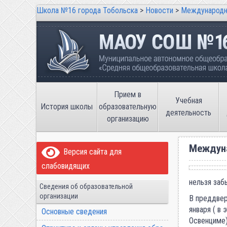
Школа №16 города Тобольска
>
Новости
>
Международн
Школа №16 города Тобольска
Муниципальное автономное общеобразов
имени В.П. Неймышева
Прием в
Учебная
История школы
образовательную
деятельность
организацию
Междуна
Версия сайта для
слабовидящих
нельзя заб
Сведения об образовательной
организации
В преддвер
января ( в
Основные сведения
Освенциме