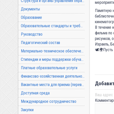
Структура и органы управления образовательной организацией
мероприяти
Документы
Памятную н
библиотечн
Образование
кинематогр
Образовательные стандарты и требования
В течение 
фильма по 
Руководство
рисунков, 
Педагогический состав
Израиль, Б
🕊🌍Пусть 
Материально-техническое обеспечение и оснащенность образовательного процесса
Стипендии и меры поддержки обучающихся
Платные образовательные услуги
Финансово-хозяйственная деятельность
Добавит
Вакантные места для приема (перевода) обучающихся
Доступная среда
Ваш адрес 
Коммента
Международное сотрудничество
Закупки