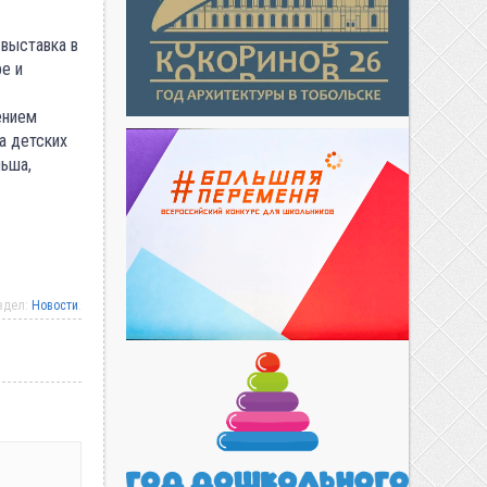
выставка в
е и
ением
а детских
льша,
аздел:
Новости
.