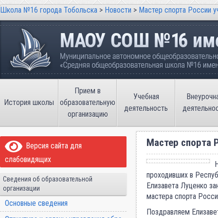
Школа №16 города Тобольска
>
Новости
>
Мастер спорта России у
Школа №16 города Тобольска
Муниципальное автономное общеобразовательно
имени В.П. Неймышева
Прием в
Учебная
Внеурочн
История школы
образовательную
деятельность
деятельно
организацию
Мастер спорта Р
Версия сайта для
слабовидящих
проходивших в Респуб
Сведения об образовательной
Елизавета Луценко за
организации
мастера спорта Росси
Основные сведения
Поздравляем Елизавет