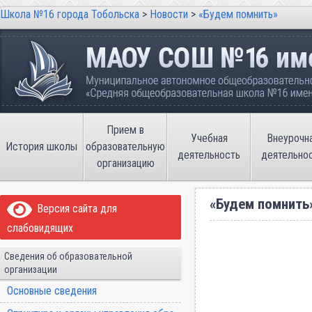
Школа №16 города Тобольска
>
Новости
>
«Будем помнить»
Школа №16 города Тобольска
Муниципальное автономное общеобразовательно
имени В.П. Неймышева
Прием в
Учебная
Внеурочн
История школы
образовательную
деятельность
деятельно
организацию
«Будем помнить
Версия сайта для
слабовидящих
Сведения об образовательной
Врезалас
организации
Черная 
Основные сведения
Когда н