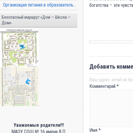
Организация питания в образовательной организации
богатства – эти чувс
Безопасный маршрут «Дом — Школа —
Улыбки гер
Дом»
Спасибо за 
За мир, что
Добавить комме
Ваш адрес email не бу
Комментарий
*
Уважаемые родители!!!
Имя
*
МАОУ СОШ № 16 имени В.П.