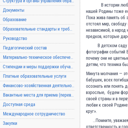
Структура и органы управления образовательной организацией
В истории любой ст
Документы
нашей Родины тоже ес
Пока жива память об 
Образование
отстоял мир, свободу
Образовательные стандарты и требования
независимой, а народ
предков, которые дар
Руководство
В детском саду 22 
Педагогический состав
фотографии событий В
Материально-техническое обеспечение и оснащенность образовательного процесса
почему они не цветны
детям, что техника бы
Стипендии и меры поддержки обучающихся
Минута молчания — эт
Платные образовательные услуги
бабушек, всех погибш
Финансово-хозяйственная деятельность
осознать или понять 
взрослые, будем форм
Вакантные места для приема (перевода) обучающихся
своей страны и в пер
Доступная среда
любви к своей Родине
круг».
Международное сотрудничество
…Помните, уважаемые
Закупки
ответственность и гор