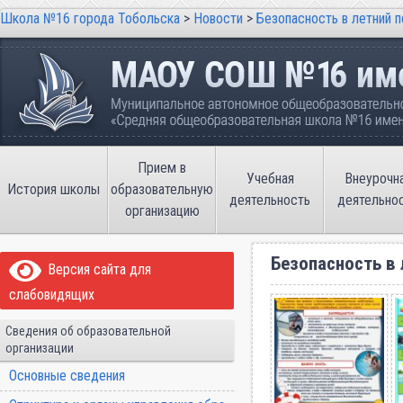
Школа №16 города Тобольска
>
Новости
>
Безопасность в летний 
Школа №16 города Тобольска
Муниципальное автономное общеобразовательно
имени В.П. Неймышева
Прием в
Учебная
Внеурочн
История школы
образовательную
деятельность
деятельно
организацию
Безопасность в 
Версия сайта для
слабовидящих
Сведения об образовательной
организации
Основные сведения