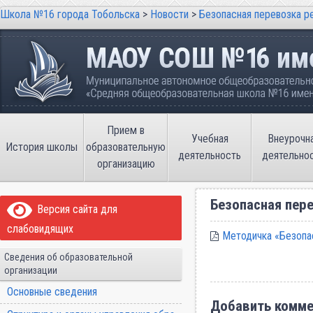
Школа №16 города Тобольска
>
Новости
>
Безопасная перевозка р
Школа №16 города Тобольска
Муниципальное автономное общеобразовательно
имени В.П. Неймышева
Прием в
Учебная
Внеурочн
История школы
образовательную
деятельность
деятельно
организацию
Безопасная пер
Версия сайта для
слабовидящих
Методичка «Безопа
Сведения об образовательной
организации
Основные сведения
Добавить комме