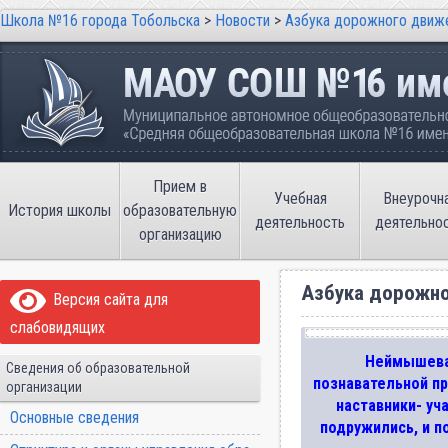
Школа №16 города Тобольска
>
Новости
>
Азбука дорожного движ
Школа №16 города Тобольска
Муниципальное автономное общеобразовательно
имени В.П. Неймышева
Прием в
Учебная
Внеурочн
История школы
образовательную
деятельность
деятельно
организацию
Азбука дорожн
Версия сайта для
слабовидящих
Неймышева 
Сведения об образовательной
познавательной п
организации
наставники- у
Основные сведения
подружились, и п