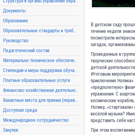
Структура и органы управления образовательной организацией
Документы
Образование
В детском саду прошл
Образовательные стандарты и требования
течение недели знако
посмотрели интересны
Руководство
загадок, организован
Педагогический состав
Проведенные в группе
Материально-техническое обеспечение и оснащенность образовательного процесса
творческих способнос
детской деятельности
Стипендии и меры поддержки обучающихся
Итоговым мероприяти
Платные образовательные услуги
приключения Нолика».
«предполетную» физич
Финансово-хозяйственная деятельность
упражнения. С азарто
Вакантные места для приема (перевода) обучающихся
космические корабли, 
Нолику, «стартовали»
Доступная среда
весёлой музыки? Имен
Международное сотрудничество
представить себя нас
Закупки
При этом воспитанник