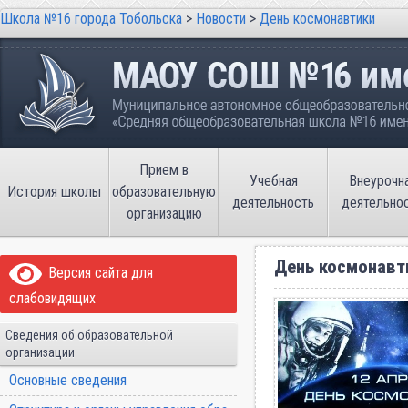
Школа №16 города Тобольска
>
Новости
>
День космонавтики
Школа №16 города Тобольска
Муниципальное автономное общеобразовательно
имени В.П. Неймышева
Прием в
Учебная
Внеурочн
История школы
образовательную
деятельность
деятельно
организацию
День космонавт
Версия сайта для
слабовидящих
Сведения об образовательной
организации
Основные сведения