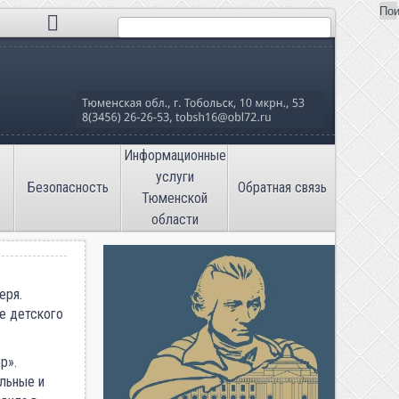
Пои
Поиск
льная школа №16»
Информационные
услуги
Безопасность
Обратная связь
Тюменской
области
еря.
е детского
р».
льные и