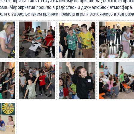
ые сюрпризы, так что скучать никому не пришлось. Дискотека прохо
рме. Мероприятие прошло в радостной и дружелюбной атмосфере. 
тели с удовольствием приняли правила игры и включились в ход разв