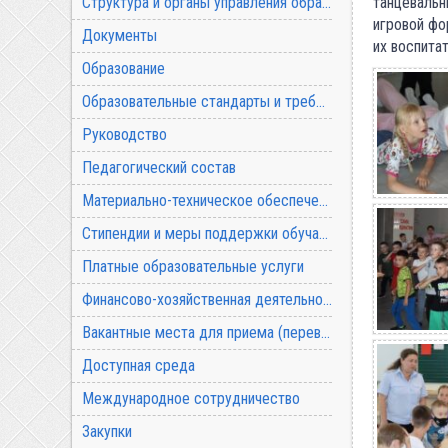
Структура и органы управления образовательной организацией
танцевальн
игровой фо
Документы
их воспита
Образование
Образовательные стандарты и требования
Руководство
Педагогический состав
Материально-техническое обеспечение и оснащенность образовательного процесса
Стипендии и меры поддержки обучающихся
Платные образовательные услуги
Финансово-хозяйственная деятельность
Вакантные места для приема (перевода) обучающихся
Доступная среда
Международное сотрудничество
Закупки