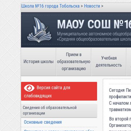
Школа №16 города Тобольска
>
Новости
>
Школа №16 города Тобольска
Муниципальное автономное общеобразов
имени В.П. Неймышева
Прием в
Учебная
История школы
образовательную
деятельность
организацию
Версия сайта для
Сегодня Пи
слабовидящих
профилакти
С началом 
Сведения об образовательной
травматизм
организации
Во второй 
Основные сведения
Организато