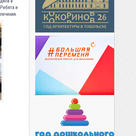
дила в
Ребята и
лечения.