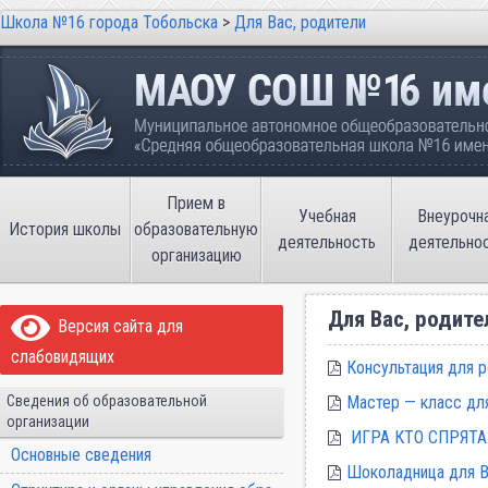
Школа №16 города Тобольска
>
Для Вас, родители
Школа №16 города Тобольска
Муниципальное автономное общеобразовательно
имени В.П. Неймышева
Прием в
Учебная
Внеурочн
История школы
образовательную
деятельность
деятельно
организацию
Для Вас, родите
Версия сайта для
слабовидящих
Консультация для р
Сведения об образовательной
Мастер — класс дл
организации
ИГРА КТО СПРЯТА
Основные сведения
Шоколадница для В