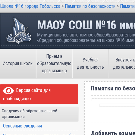
Школа №16 города Тобольска
>
Памятки по безопасности
>
Памятки
Школа №16 города Тобольска
Муниципальное автономное общеобразовательно
имени В.П. Неймышева
Прием в
Учебная
Внеурочн
История школы
образовательную
деятельность
деятельно
организацию
Памятки по безо
Версия сайта для
слабовидящих
Сведения об образовательной
организации
Основные сведения
Добавить комме