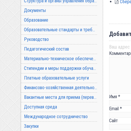
Структура и органы управления образовательной организацией
Сбер
Документы
Образование
Образовательные стандарты и требования
Добавит
Руководство
Ваш адрес 
Педагогический состав
Коммента
Материально-техническое обеспечение и оснащенность образовательного процесса
Стипендии и меры поддержки обучающихся
Платные образовательные услуги
Финансово-хозяйственная деятельность
Имя
*
Вакантные места для приема (перевода) обучающихся
Доступная среда
Email
*
Международное сотрудничество
Сайт
Закупки