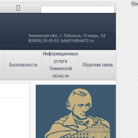
Пои
Поиск
льная школа №16»
Информационные
услуги
Безопасность
Обратная связь
Тюменской
области