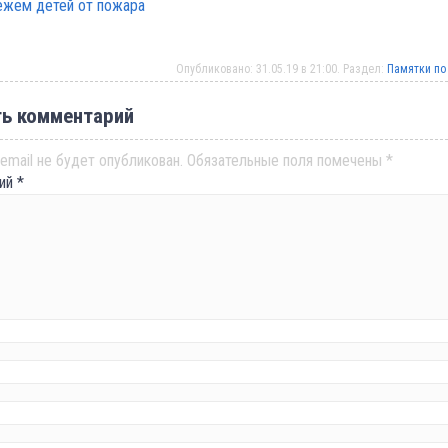
ежем детей от пожара
Опубликовано: 31.05.19 в 21:00. Раздел:
Памятки по
ь комментарий
email не будет опубликован.
Обязательные поля помечены
*
рий
*