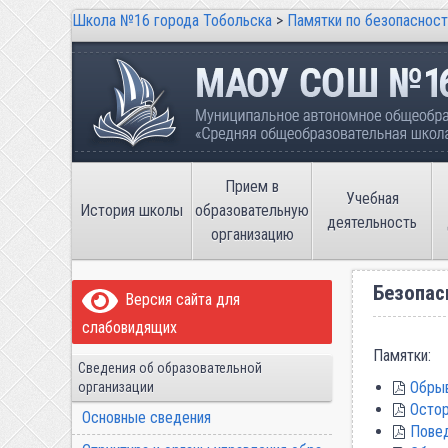
Школа №16 города Тобольска
>
Памятки по безопасност
Школа №16 города Тобольска
Муниципальное автономное общеобразов
имени В.П. Неймышева
Прием в
Учебная
История школы
образовательную
деятельность
организацию
Безопас
Версия сайта для
слабовидящих
Памятки:
Сведения об образовательной
Обры
организации
Остор
Основные сведения
Повед