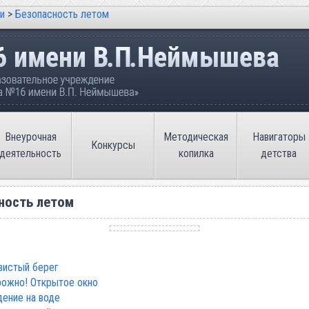
и
>
Безопасность летом
ательное учреждение «Средняя общеобразовате
Внеурочная
Методическая
Навигаторы
Конкурсы
деятельность
копилка
детства
ность летом
вистый берег
ожно! Открытое окно
ение на воде