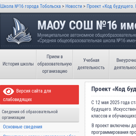
Школа №16 города Тобольска
>
Новости
>
Проект «Код будущего. 
Школа №16 города Тобольска
Муниципальное автономное общеобразовательно
имени В.П. Неймышева
Прием в
Учебная
Внеурочн
История школы
образовательную
деятельность
деятельно
организацию
Проект «Код бу
Версия сайта для
слабовидящих
С 12 мая 2025 года ст
будущего. Искусствен
Сведения об образовательной
классов и обучающихс
организации
В проект включены д
Основные сведения
программирования про