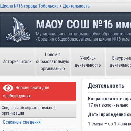
Школа №16 города Тобольска
>
Деятельность
Школа №16 города Тобольска
Муниципальное автономное общеобразовательно
имени В.П. Неймышева
Прием в
Учебная
Внеурочн
История школы
образовательную
деятельность
деятельно
организацию
Деятельность
Версия сайта для
слабовидящих
Возрастная категор
17 лет включительно
Сведения об образовательной
организации
Даты проведения с
Основные сведения
1 смена – со 1 июня п